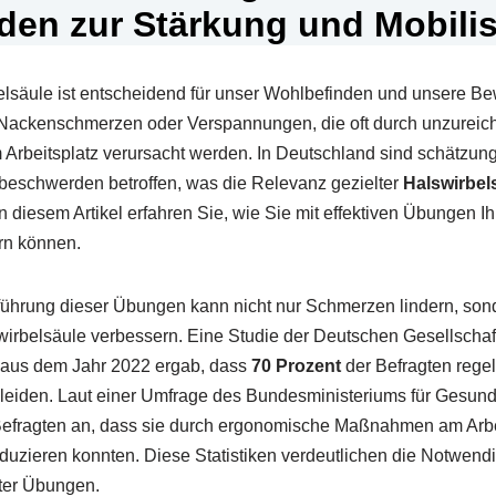
en zur Stärkung und Mobili
säule ist entscheidend für unser Wohlbefinden und unsere Bew
 Nackenschmerzen oder Verspannungen, die oft durch unzurei
 Arbeitsplatz verursacht werden. In Deutschland sind schätzu
eschwerden betroffen, was die Relevanz gezielter
Halswirbe
In diesem Artikel erfahren Sie, wie Sie mit effektiven Übungen I
rn können.
hrung dieser Übungen kann nicht nur Schmerzen lindern, sonde
lswirbelsäule verbessern. Eine Studie der Deutschen Gesellschaf
 aus dem Jahr 2022 ergab, dass
70 Prozent
der Befragten rege
iden. Laut einer Umfrage des Bundesministeriums für Gesund
efragten an, dass sie durch ergonomische Maßnahmen am Arbei
zieren konnten. Diese Statistiken verdeutlichen die Notwendig
ter Übungen.