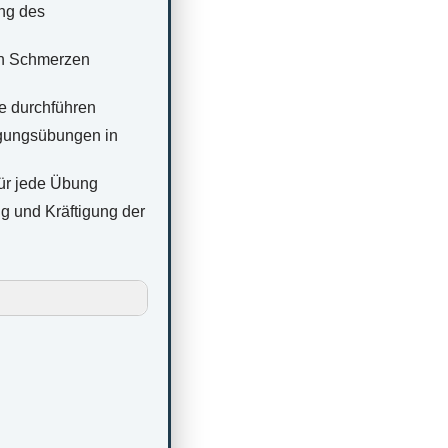
ung des
en Schmerzen
e durchführen
igungsübungen in
für jede Übung
ng und Kräftigung der