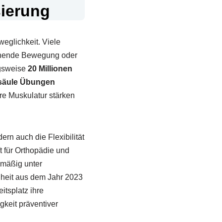
sierung
eglichkeit. Viele
chende Bewegung oder
ngsweise
20 Millionen
lsäule Übungen
hre Muskulatur stärken
rn auch die Flexibilität
t für Orthopädie und
lmäßig unter
heit aus dem Jahr 2023
tsplatz ihre
keit präventiver