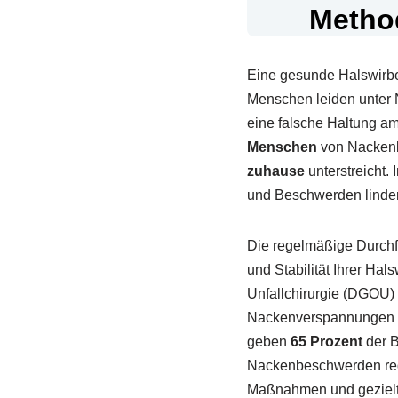
Method
Eine gesunde Halswirbel
Menschen leiden unter
eine falsche Haltung am
Menschen
von Nackenb
zuhause
unterstreicht. 
und Beschwerden linde
Die regelmäßige Durchfü
und Stabilität Ihrer Ha
Unfallchirurgie (DGOU)
Nackenverspannungen le
geben
65 Prozent
der B
Nackenbeschwerden redu
Maßnahmen und geziel