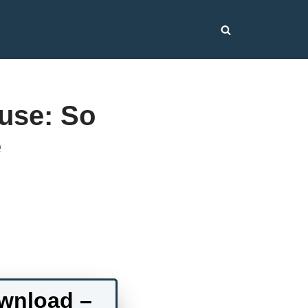
use: So
e
wnload –