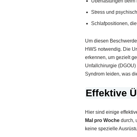
Überlastungen beim 
Stress und psychisc
Schlafpositionen, di
Um diesen Beschwerden
HWS notwendig. Die Ursa
erkennen, um gezielt g
Unfallchirurgie (DGOU)
Syndrom leiden, was di
Effektive 
Hier sind einige effek
Mal pro Woche
durch, 
keine spezielle Ausrüst