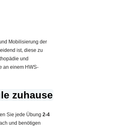
nd Mobilisierung der
idend ist, diese zu
rthopädie und
e an einem HWS-
ule zuhause
ren Sie jede Übung
2-4
fach und benötigen