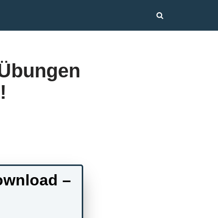
 Übungen
!
ownload –