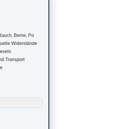
Bauch, Beine, Po
duelle Widerstände
levels
d Transport
te