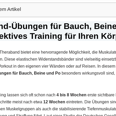
em Artikel
nd-Übungen für Bauch, Beine
ektives Training für Ihren Kö
Theraband bietet eine hervorragende Möglichkeit, die Muskula
en. Diese elastischen Widerstandsbänder sind vielseitig einsetz
 Workout in den eigenen vier Wänden oder auf Reisen. In diesem A
ngen für Bauch, Beine und Po
besonders wirkungsvoll sind, 
ing lassen sich oft schon nach
4 bis 8 Wochen
erste sichtbare
chritte meist nach etwa
12 Wochen
eintreten. Die Übungen sind
hen Muskelgruppen als auch die stabilisierende Tiefenmuskulatu
ung und Straffung führt. Laut einer Studie der Deutschen Gesell