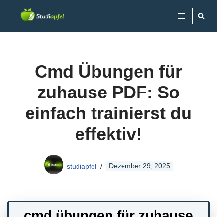
Zum
Inhalt
springen
Cmd Übungen für
zuhause PDF: So
einfach trainierst du
effektiv!
studiapfel
Dezember 29, 2025
cmd übungen für zuhause