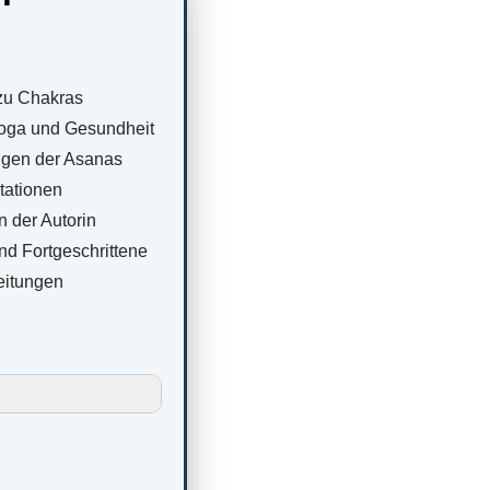
zu Chakras
oga und Gesundheit
ungen der Asanas
ationen
 der Autorin
nd Fortgeschrittene
eitungen