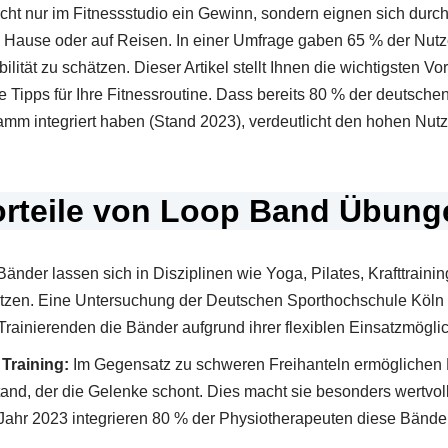
cht nur im Fitnessstudio ein Gewinn, sondern eignen sich durc
zu Hause oder auf Reisen. In einer Umfrage gaben 65 % der Nut
lität zu schätzen. Dieser Artikel stellt Ihnen die wichtigsten Vort
Tipps für Ihre Fitnessroutine. Dass bereits 80 % der deutsche
amm integriert haben (Stand 2023), verdeutlicht den hohen Nut
orteile von Loop Band Übung
nder lassen sich in Disziplinen wie Yoga, Pilates, Krafttraining
etzen. Eine Untersuchung der Deutschen Sporthochschule Köln
Trainierenden die Bänder aufgrund ihrer flexiblen Einsatzmögli
Training:
Im Gegensatz zu schweren Freihanteln ermöglichen
nd, der die Gelenke schont. Dies macht sie besonders wertvoll f
ahr 2023 integrieren 80 % der Physiotherapeuten diese Bänder e