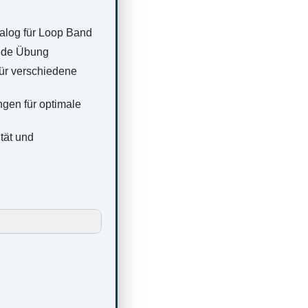
log für Loop Band
jede Übung
für verschiedene
gen für optimale
tät und