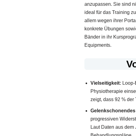
anzupassen. Sie sind ni
ideal für das Training 
allem wegen ihrer Portabi
konkrete Übungen sowie 
Bänder in ihr Kursprogr
Equipments.
V
Vielseitigkeit:
Loop-Bä
Physiotherapie eins
zeigt, dass 92 % der 
Gelenkschonendes 
progressiven Widersta
Laut Daten aus dem J
Behandlungspläne.