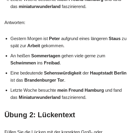
das
miniaturwunderland
faszinierend.
Antworten:
Gestern Morgen ist
Peter
aufgrund eines längeren
Staus
zu
spät zur
Arbeit
gekommen.
An heißen
Sommertagen
gehen viele gerne zum
Schwimmen
ins
Freibad
.
Eine bedeutende
Sehenswürdigkeit
der
Hauptstadt
Berlin
ist das
Brandenburger Tor
.
Letzte Woche besuchte
mein Freund
Hamburg
und fand
das
Miniaturwunderland
faszinierend.
Übung 2: Lückentext
Füllen Sie die Lücken mit der korrekten Groß- oder