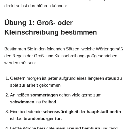
direkt selbst durchführen können:
Übung 1: Groß- oder
Kleinschreibung bestimmen
Bestimmen Sie in den folgenden Sätzen, welche Wörter gemäß
den Regeln der Groß- und Kleinschreibung großgeschrieben
werden müssen:
Gestern morgen ist
peter
aufgrund eines längeren
staus
zu
spät zur
arbeit
gekommen.
An heißen
sommertagen
gehen viele gerne zum
schwimmen
ins
freibad
.
Eine bedeutende
sehenswürdigkeit
der
hauptstadt
berlin
ist das
brandenburger tor
.
Letzte Woche besuchte
mein Freund
hamburg
und fand