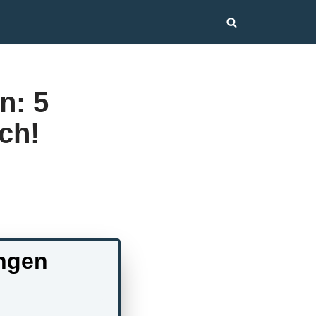
n: 5
ch!
ngen