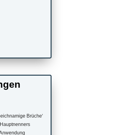
ngen
gleichnamige Brüche‘
 Hauptnenners
r Anwendung