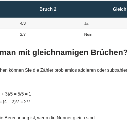
Bruch 2
Gleic
4/3
Ja
2/7
Nein
t man mit gleichnamigen Brüchen
en können Sie die Zähler problemlos addieren oder subtrahier
 + 3)/5 = 5/5 = 1
= (4 – 2)/7 = 2/7
die Berechnung ist, wenn die Nenner gleich sind.